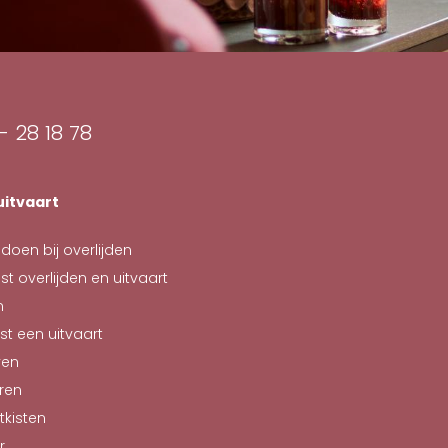
- 28 18 78
uitvaart
doen bij overlijden
st overlijden en uitvaart
n
st een uitvaart
ven
ren
tkisten
r