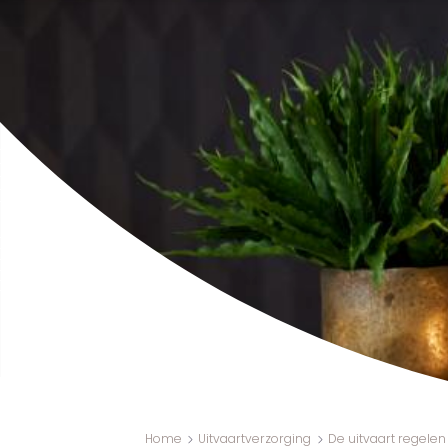
Home
Uitvaartverzorging
De uitvaart regelen