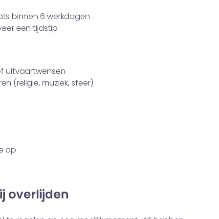
aats binnen 6 werkdagen
eer een tijdstip
of uitvaartwensen
n (religie, muziek, sfeer)
ie op
j overlijden