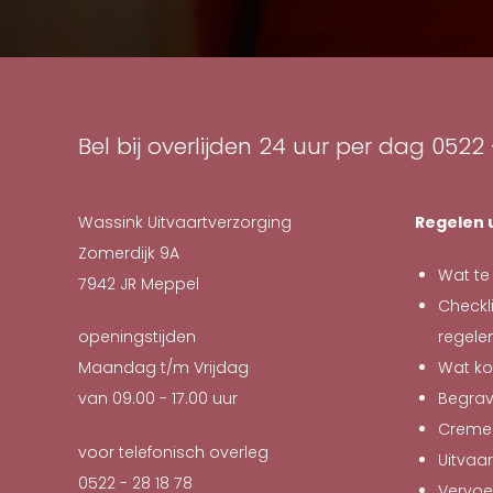
Bel bij overlijden 24 uur per dag
0522 
Wassink Uitvaartverzorging
Regelen 
Zomerdijk 9A
Wat te 
7942 JR
Meppel
Checkli
openingstijden
regele
Maandag t/m Vrijdag
Wat ko
van 09.00 - 17.00 uur
Begra
Creme
voor telefonisch overleg
Uitvaar
0522 - 28 18 78
Vervoe