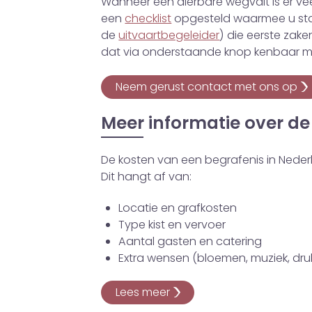
Wanneer een dierbare wegvalt is er ve
een
checklist
opgesteld waarmee u sta
de
uitvaartbegeleider
) die eerste zaken
dat via onderstaande knop kenbaar m
Neem gerust contact met ons op
Meer informatie over de
De kosten van een begrafenis in Nederl
Dit hangt af van:
Locatie en grafkosten
Type kist en vervoer
Aantal gasten en catering
Extra wensen (bloemen, muziek, dru
Lees meer