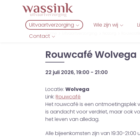
Uitvaartverzorging
Wie zijn wij
L
Home
Uitvaartverzorging
Nazorg
Rouwcaf
Contact
Rouwcafé Wolvega
22 juli 2026, 19:00
-
21:00
Locatie:
Wolvega
Link:
Rouwcafé
Het rouwcafé is een ontmoetingsplek v
is aandacht voor verdriet, maar ook v
het leven van alledag.
Alle bijeenkomsten zijn van 19:30-21:00 