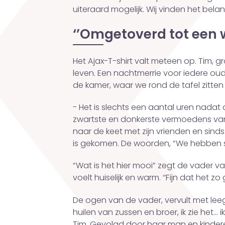
uiteraard mogelijk. Wij vinden het belan
‘’Omgetoverd tot een 
Het Ajax-T-shirt valt meteen op. Tim, g
leven. Een nachtmerrie voor iedere oud
de kamer, waar we rond de tafel zitten
- Het is slechts een aantal uren nada
zwartste en donkerste vermoedens van
naar de keet met zijn vrienden en sind
is gekomen. De woorden, “We hebben sl
“Wat is het hier mooi” zegt de vader van T
voelt huiselijk en warm. ‘’Fijn dat het z
De ogen van de vader, vervult met lee
huilen van zussen en broer, ik zie het…
Tim. Gevolgd door haar man en kindere