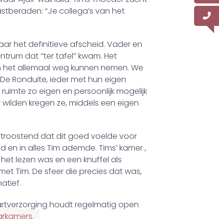
vastberaden: “Je collega’s van het
ar het definitieve afscheid. Vader en
trum dat ‘’ter tafel’’ kwam. Het
ben het allemaal weg kunnen nemen. We
n De Ronduite, ieder met hun eigen
uimte zo eigen en persoonlijk mogelijk
r wilden kregen ze, middels een eigen
 troostend dat dit goed voelde voor
 en in alles Tim ademde. Tims’ kamer ,
 het lezen was en een knuffel als
t Tim. De sfeer die precies dat was,
atief.
artverzorging houdt regelmatig open
rkamers
.