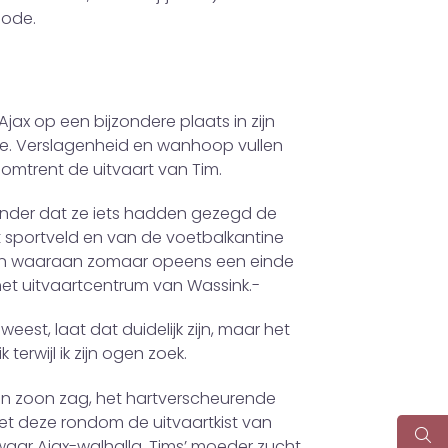
iode.
jax op een bijzondere plaats in zijn
tje. Verslagenheid en wanhoop vullen
 omtrent de uitvaart van Tim.
zonder dat ze iets hadden gezegd de
 sportveld en van de voetbalkantine
efd en waaraan zomaar opeens een einde
het uitvaartcentrum van Wassink.-
eweest, laat dat duidelijk zijn, maar het
terwijl ik zijn ogen zoek.
den zoon zag, het hartverscheurende
 zet deze rondom de uitvaartkist van
waar Ajax-walhalla. Tims’ moeder zucht