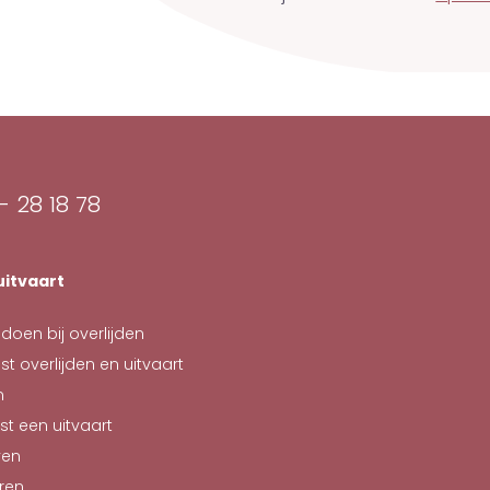
- 28 18 78
uitvaart
doen bij overlijden
st overlijden en uitvaart
n
st een uitvaart
ven
ren