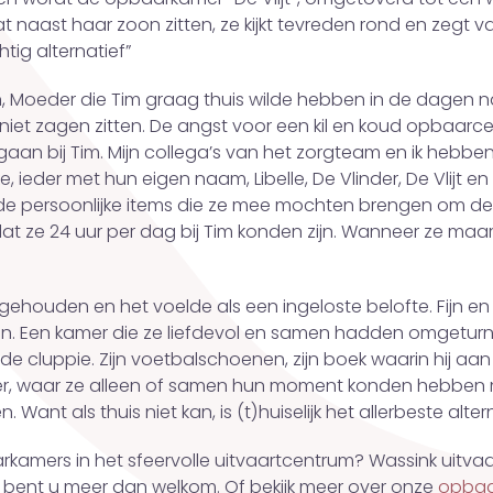
aat naast haar zoon zitten, ze kijkt tevreden rond en zegt 
tig alternatief”
n, Moeder die Tim graag thuis wilde hebben in de dagen na
niet zagen zitten. De angst voor een kil en koud opbaarcen
gaan bij Tim. Mijn collega’s van het zorgteam en ik heb
 ieder met hun eigen naam, Libelle, De Vlinder, De Vlijt e
 de persoonlijke items die ze mee mochten brengen om de r
 dat ze 24 uur per dag bij Tim konden zijn. Wanneer ze maa
houden en het voelde als een ingeloste belofte. Fijn en
n. Een kamer die ze liefdevol en samen hadden omgeturnd
efde cluppie. Zijn voetbalschoenen, zijn boek waarin hij aan
er, waar ze alleen of samen hun moment konden hebben me
ant als thuis niet kan, is (t)huiselijk het allerbeste altern
kamers in het sfeervolle uitvaartcentrum? Wassink uitva
e, bent u meer dan welkom. Of bekijk meer over onze
opbaa