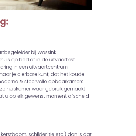
g:
rtbegeleider bij Wassink
thuis op bed of in de uitvaartkist
ring in een uitvaartcentrum
aar je dierbare kunt, dat het koude-
r 4 moderne & sfeervolle opbaarkamers.
n onze huiskamer waar gebruik gemaakt
odat u op elk gewenst moment afscheid
erstboom, schilderijtje etc.) dan is dat