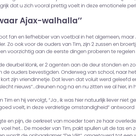
grijk dat u zich vooral prettig voelt in deze emotionele per
waar Ajax-walhalla’’
root fan en liefhebber van voetbal in het algemeen, maar A
er. Zo ook voor de ouders van Tim, zijn 2 zussen en broer
 en voorzichtig aan de eerste dingen proberen te regelen
t de deurbel klonk, er 2 agenten aan de deur stonden en 
 de ouders bevestigden. Onderweg van school, naar het
s kort zijn vriendinnetje. Dat leven dat voluit werd gele
echt nieuws”…dreunen nog na en nu zitten we al hier, in 
im en hij vervolgt, “Ja , ik was hier natuurlijk liever niet g
o goed voelt, in deze verdrietige omstandigheid” antwoord ik 
gte en pijn, de oerkreet van moeder toen ze haar overle
 ik voel het… De moeder van Tim, pakt spullen uit de tas en
n wordt de opbaarkamer ‘’De Vlijt’’, omgetoverd tot een 