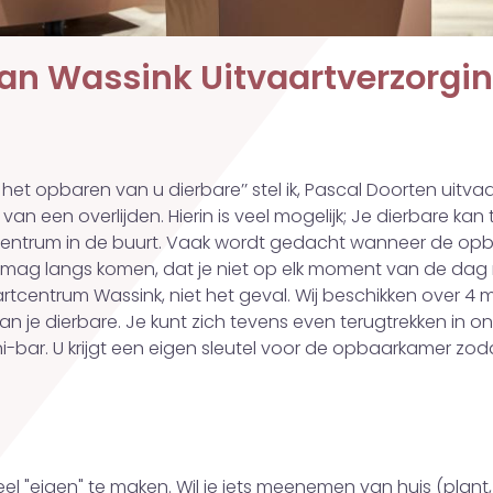
n Wassink Uitvaartverzorgin
et opbaren van u dierbare’’ stel ik, Pascal Doorten uitvaa
 van een overlijden. Hierin is veel mogelijk; Je dierbare kan 
entrum in de buurt. Vaak wordt gedacht wanneer de opba
k mag langs komen, dat je niet op elk moment van de dag n
, Uitvaartcentrum Wassink, niet het geval. Wij beschikken ove
 van je dierbare. Je kunt zich tevens even terugtrekken i
i-bar. U krijgt een eigen sleutel voor de opbaarkamer z
 "eigen" te maken. Wil je iets meenemen van huis (plant, k