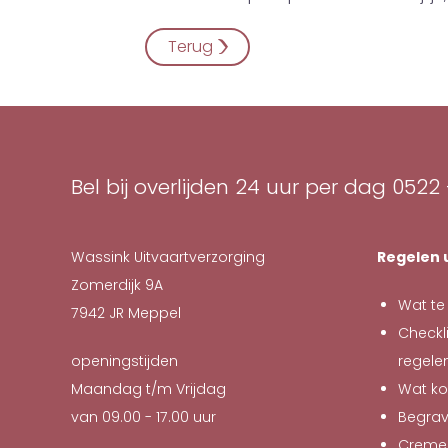
Terug
Bel bij overlijden 24 uur per dag
0522 
Wassink Uitvaartverzorging
Regelen 
Zomerdijk 9A
Wat te 
7942 JR
Meppel
Checkli
openingstijden
regele
Maandag t/m Vrijdag
Wat ko
van 09.00 - 17.00 uur
Begra
Creme