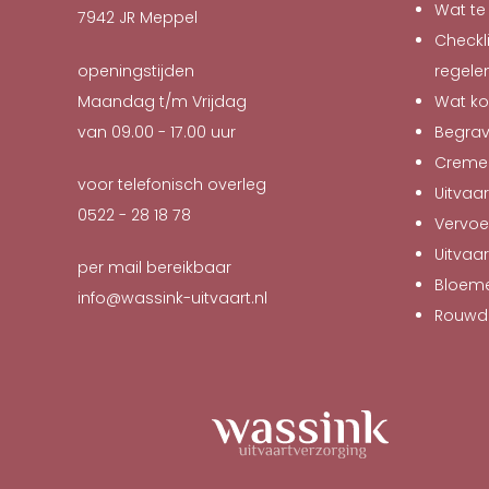
Wat te 
7942 JR
Meppel
Checkli
openingstijden
regele
Maandag t/m Vrijdag
Wat ko
van 09.00 - 17.00 uur
Begra
Creme
voor telefonisch overleg
Uitvaar
0522 - 28 18 78
Vervoe
Uitvaa
per mail bereikbaar
Bloeme
info@wassink-uitvaart.nl
Rouwd