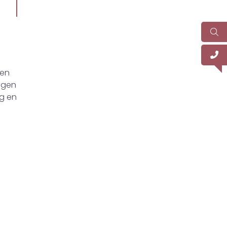
ken
ingen
ng en