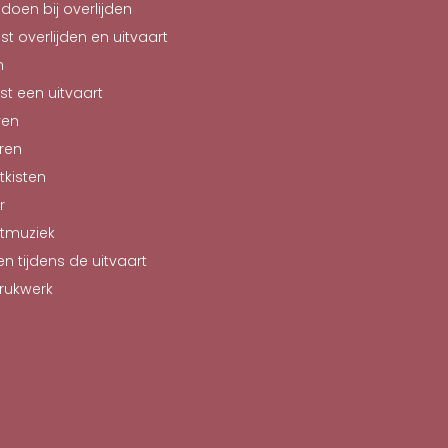
doen bij overlijden
st overlijden en uitvaart
n
st een uitvaart
ven
ren
tkisten
r
rtmuziek
n tijdens de uitvaart
rukwerk